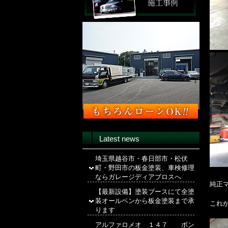
Latest news
埼玉県越谷市・春日部市・松伏
町・野田市の板金塗装、車検修理
ならガレージディアブロスへ
純正
【最新設備】塗装ブースにて全塗
装オールペンから板金塗装まで承
これ
ります
アルファロメオ １４７ ボン