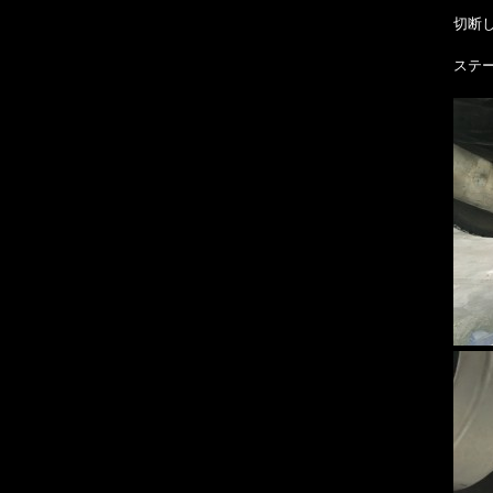
切断
ステ