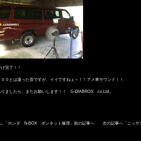
付け完了！！
１５００とは違った音ですが、イイですねぇ～！！アメ車サウンド！！
りましたら、またお願いします！！ G-DIABROS co,Ltd,,
←「
ホンダ N-BOX ボンネット修理
」前の記事へ 次の記事へ「
ニッサ